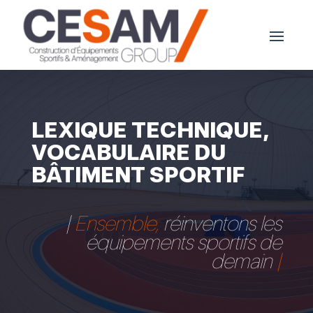
LEXIQUE TECHNIQUE,
VOCABULAIRE DU
BÂTIMENT SPORTIF
|
Ensemble,
réinventons les
équipements sportifs de
demain
|